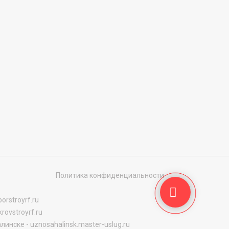
Политика конфиденциальности
orstroyrf.ru
rovstroyrf.ru
алинске
-
uznosahalinsk.master-uslug.ru