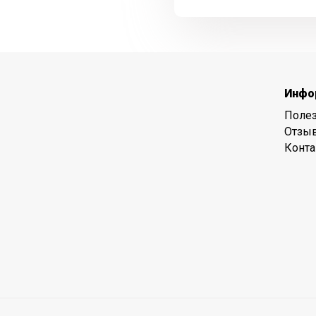
Инфо
Полез
Отзы
Конт