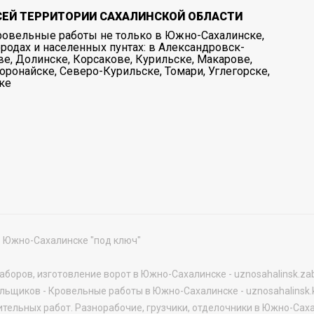
СЕЙ ТЕРРИТОРИИ САХАЛИНСКОЙ ОБЛАСТИ
овельные работы не только в Южно-Сахалинске,
ородах и населенных пунтах: в Александровск-
ве, Долинске, Корсакове, Курильске, Макарове,
оронайске, Северо-Курильске, Томари, Углегорске,
ке
 Южно-Сахалинске "под ключ"
аборов, изготовление ворот в Южно-Сахалинске
-
uznosahalinsk.zab
ельщиков - Кровельные работы в Южно-Сахалинске
-
uznosahalinsk.k
тельных работ. Разнорабочие, грузчики, отделочники в Южно-Сах