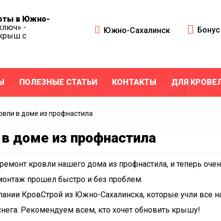
оты в Южно-
ключ» -
Бону
Южно-Сахалинск
 крыш с
Ы
ПОЛЕЗНЫЕ СТАТЬИ
КОНТАКТЫ
ДЛЯ КРОВЕ
овли в доме из профнастила
 в доме из профнастила
емонт кровли нашего дома из профнастила, и теперь оче
монтаж прошел быстро и без проблем.
ании КровСтрой из Южно-Сахалинска, которые учли все н
снега. Рекомендуем всем, кто хочет обновить крышу!