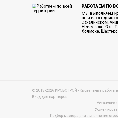
РАБОТАЕМ ПО В
Мы выполняем кр
но и в соседних г
Сахалинском, Ани
Невельске, Охе, П
Холмске, Шахтерс
© 2013-2026 КРОВСТРОЙ - Кровельные работы в
Вход для партнеров
Установка з
Услуги кров
Подбор мастера для выполнения строи