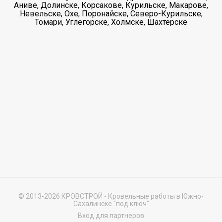
Аниве, Долинске, Корсакове, Курильске, Макарове,
Невельске, Охе, Поронайске, Северо-Курильске,
Томари, Углегорске, Холмске, Шахтерске
© 2013-2026 КРОВСТРОЙ - Кровельные работы в Южно-
Сахалинске "под ключ"
Вход для партнеров